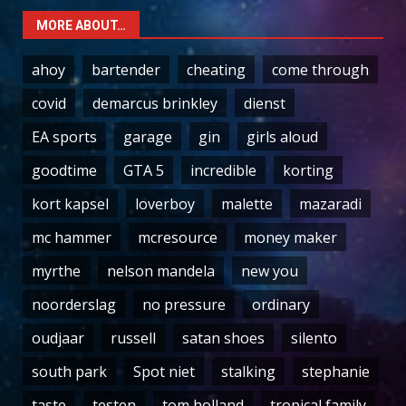
MORE ABOUT…
ahoy
bartender
cheating
come through
covid
demarcus brinkley
dienst
EA sports
garage
gin
girls aloud
goodtime
GTA 5
incredible
korting
kort kapsel
loverboy
malette
mazaradi
mc hammer
mcresource
money maker
myrthe
nelson mandela
new you
noorderslag
no pressure
ordinary
oudjaar
russell
satan shoes
silento
south park
Spot niet
stalking
stephanie
taste
testen
tom holland
tropical family