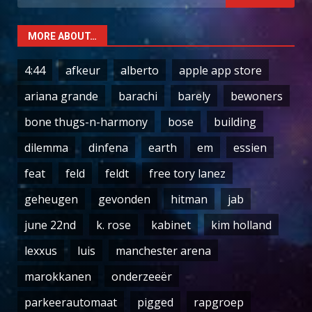
for:
MORE ABOUT…
4:44
afkeur
alberto
apple app store
ariana grande
barachi
barely
bewoners
bone thugs-n-harmony
bose
building
dilemma
dinfena
earth
em
essien
feat
feld
feldt
free tory lanez
geheugen
gevonden
hitman
jab
june 22nd
k. rose
kabinet
kim holland
lexxus
luis
manchester arena
marokkanen
onderzeeër
parkeerautomaat
pigged
rapgroep