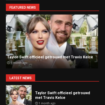
FEATURED NEWS
Ray J klaagt Kim Kardashian aan om sekstape
9 months ago
LATEST NEWS
Taylor Swift officieel getrouwd
met Travis Kelce
1 month ago