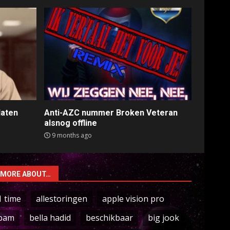
laten
Anti-AZC nummer Broken Veteran
alsnog offline
9 months ago
MORE ABOUT…
1 time
allestoringen
apple vision pro
bam
bella hadid
beschikbaar
big jook