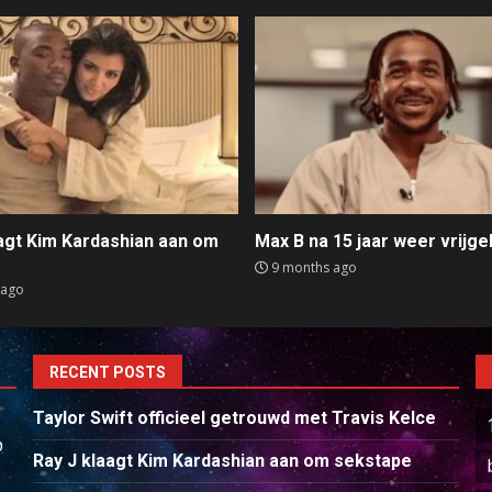
aagt Kim Kardashian aan om
Max B na 15 jaar weer vrijge
e
9 months ago
 ago
RECENT POSTS
Taylor Swift officieel getrouwd met Travis Kelce
p
Ray J klaagt Kim Kardashian aan om sekstape