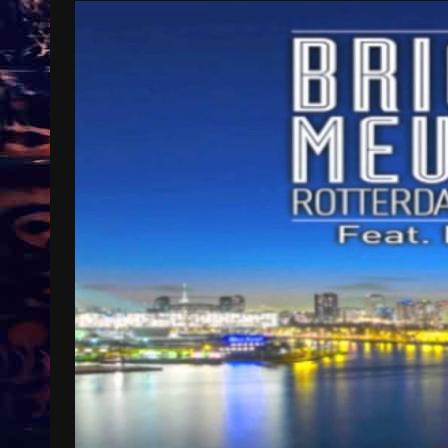
Treinkaartjes worden duurder,
abonnementen verdwijnen
9 months ago