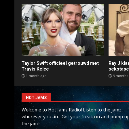
Taylor Swift officieel getrouwd met
Ray J kl
Travis Kelce
sekstap
1 month ago
9 months
HOT JAMZ
Welcome to Hot Jamz Radio! Listen to the jamz,
wherever you are. Get your freak on and pump u
the jam!