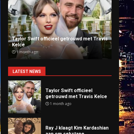
Ray J klaagt Kim Kardashian aan om
Anti
sekstape
offlin
9 months ago
9 mo
LATEST NEWS
Taylor Swift officieel
getrouwd met Travis Kelce
1 month ago
Ray J klaagt Kim Kardashian
aan om sekstape