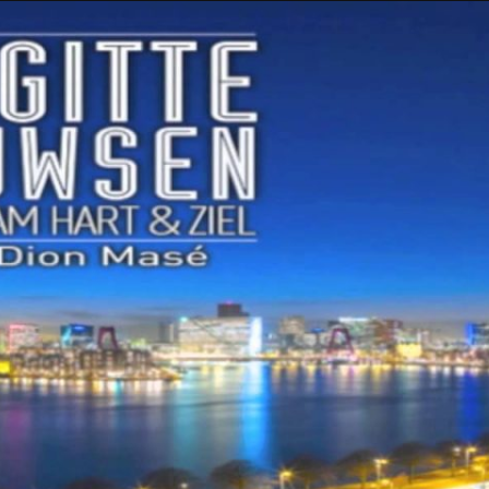
Taylor Swift officieel getrouwd met Travis
Kelce
1 month ago