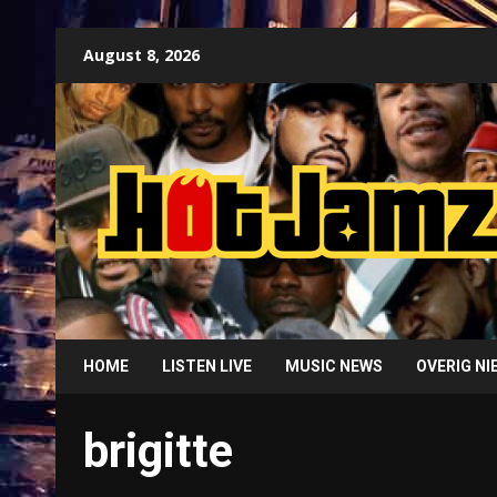
Skip
August 8, 2026
to
content
HOME
LISTEN LIVE
MUSIC NEWS
OVERIG N
brigitte