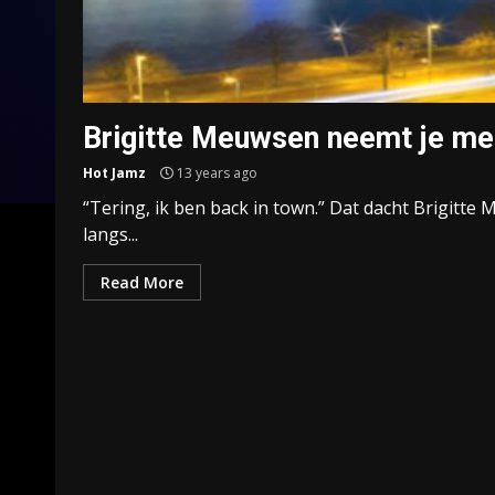
Brigitte Meuwsen neemt je mee
Hot Jamz
13 years ago
“Tering, ik ben back in town.” Dat dacht Brigitte 
langs...
Read More