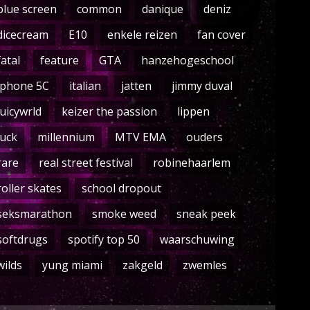
blue screen
common
danique
deniz
dicecream
E10
enkele reizen
fan cover
fatal
feature
GTA
hanzehogeschool
iphone 5C
italian
jatten
jimmy duval
juicywrld
keizer the passion
lippen
luck
millennium
MTV EMA
ouders
rare
real street festival
robinehaarlem
roller skates
school dropout
seksmarathon
smoke weed
sneak peek
softdrugs
spotify top 50
waarschuwing
wilds
yung miami
zakgeld
zwemles