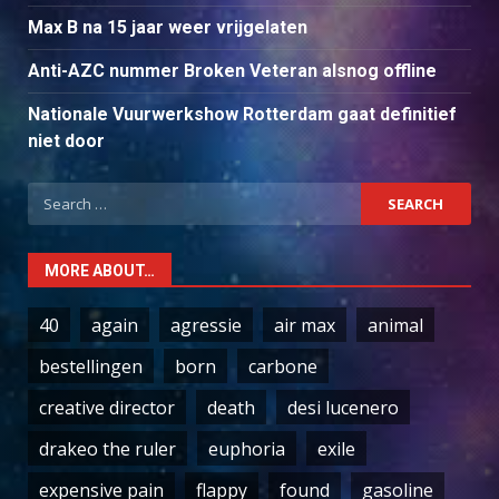
Max B na 15 jaar weer vrijgelaten
Anti-AZC nummer Broken Veteran alsnog offline
Nationale Vuurwerkshow Rotterdam gaat definitief
niet door
Search
for:
MORE ABOUT…
40
again
agressie
air max
animal
bestellingen
born
carbone
creative director
death
desi lucenero
drakeo the ruler
euphoria
exile
expensive pain
flappy
found
gasoline