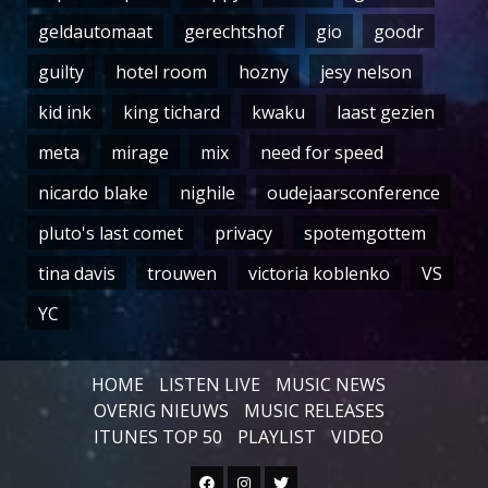
geldautomaat
gerechtshof
gio
goodr
guilty
hotel room
hozny
jesy nelson
kid ink
king tichard
kwaku
laast gezien
meta
mirage
mix
need for speed
nicardo blake
nighile
oudejaarsconference
pluto's last comet
privacy
spotemgottem
tina davis
trouwen
victoria koblenko
VS
YC
HOME
LISTEN LIVE
MUSIC NEWS
OVERIG NIEUWS
MUSIC RELEASES
ITUNES TOP 50
PLAYLIST
VIDEO
Facebook
Instagram
Twitter