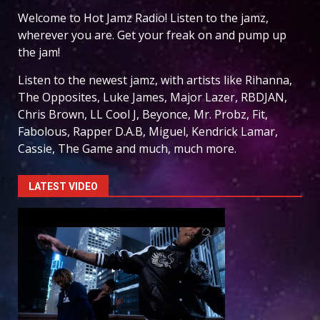
Welcome to Hot Jamz Radio! Listen to the jamz,
wherever you are. Get your freak on and pump up
the jam!
Listen to the newest jamz, with artists like Rihanna,
The Opposites, Luke James, Major Lazer, RBDJAN,
Chris Brown, LL Cool J, Beyonce, Mr. Probz, Fit,
Fabolous, Rapper D.A.B, Miguel, Kendrick Lamar,
Cassie, The Game and much, much more.
LATEST VIDEO