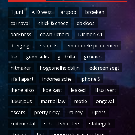
1 juni
A10 west
artpop
broeken
carnaval
chick & cheez
dakloos
darkness
dawn richard
Diemen A1
dreiging
e-sports
emotionele problemen
file
geen seks
godzilla
groeien
hitmaker
hogesnelheidslijn
iedereen zegt
i fall apart
indonesische
iphone 5
jhene aiko
koelkast
leaked
lil uzi vert
luxurious
martial law
motie
ongeval
oscars
pretty ricky
rainey
rijders
rudimental
school shooters
statiegeld
student
tiel
vuurwerk erasmusbrug