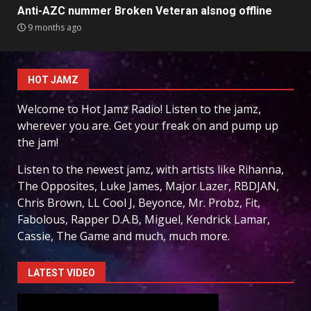
Anti-AZC nummer Broken Veteran alsnog offline
9 months ago
HOT JAMZ
Welcome to Hot Jamz Radio! Listen to the jamz,
wherever you are. Get your freak on and pump up
the jam!
Listen to the newest jamz, with artists like Rihanna,
The Opposites, Luke James, Major Lazer, RBDJAN,
Chris Brown, LL Cool J, Beyonce, Mr. Probz, Fit,
Fabolous, Rapper D.A.B, Miguel, Kendrick Lamar,
Cassie, The Game and much, much more.
LATEST VIDEO