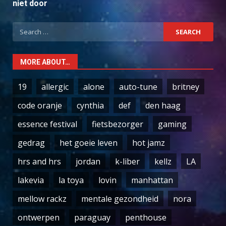
niet door
Search
for:
MORE ABOUT…
19
allergic
alone
auto-tune
britney
code oranje
cynthia
def
den haag
essence festival
fietsbezorger
gaming
gedrag
het goeie leven
hot jamz
hrs and hrs
jordan
k-liber
kellz
LA
lakevia
la toya
lovin
manhattan
mellow rackz
mentale gezondheid
nora
ontwerpen
paraguay
penthouse