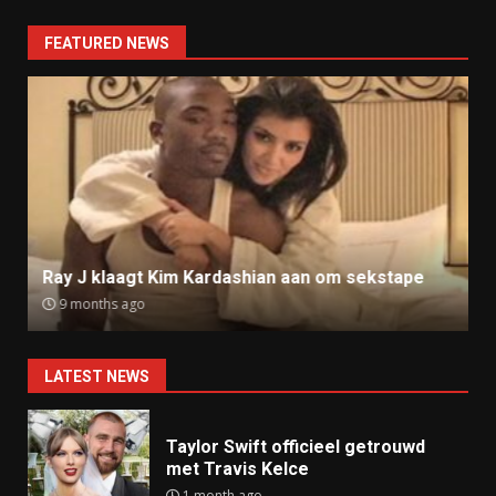
FEATURED NEWS
Ray J klaagt Kim Kardashian aan om sekstape
9 months ago
LATEST NEWS
Taylor Swift officieel getrouwd
met Travis Kelce
1 month ago