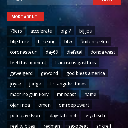
for:
MORE ABOUT…
76ers
accelerate
big 7
bij jou
blijkburg
booking
btw
buitenspelen
coronasteun
day69
diefstal
donda west
feel this moment
franciscus gasthuis
geweigerd
gewond
god bless america
joyce
judge
los angeles times
machine gun kelly
mr beast
name
ojani noa
omen
omroep zwart
pete davidson
playstation 4
psychisch
reality bites
redman
saxobeat
shkreli