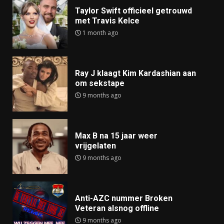
Taylor Swift officieel getrouwd
met Travis Kelce
1 month ago
Ray J klaagt Kim Kardashian aan
om sekstape
9 months ago
Max B na 15 jaar weer
vrijgelaten
9 months ago
Anti-AZC nummer Broken
Veteran alsnog offline
9 months ago