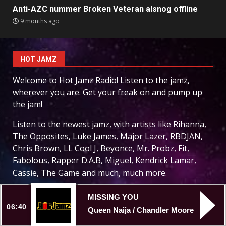
Anti-AZC nummer Broken Veteran alsnog offline
9 months ago
HOT JAMZ
Welcome to Hot Jamz Radio! Listen to the jamz,
wherever you are. Get your freak on and pump up
the jam!
Listen to the newest jamz, with artists like Rihanna,
The Opposites, Luke James, Major Lazer, RBDJAN,
Chris Brown, LL Cool J, Beyonce, Mr. Probz, Fit,
Fabolous, Rapper D.A.B, Miguel, Kendrick Lamar,
Cassie, The Game and much, much more.
MISSING YOU
LATEST VIDEO
06:40
Queen Naija / Chandler Moore