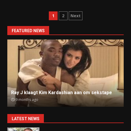
Posts
1
2
Next
navigation
FEATURED NEWS
Ray J klaagt Kim Kardashian aan om sekstape
9 months ago
LATEST NEWS