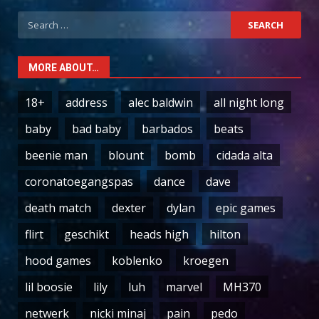
Search
for:
MORE ABOUT…
18+
address
alec baldwin
all night long
baby
bad baby
barbados
beats
beenie man
blount
bomb
cidada alta
coronatoegangspas
dance
dave
death match
dexter
dylan
epic games
flirt
geschikt
heads high
hilton
hood games
koblenko
kroegen
lil boosie
lily
luh
marvel
MH370
netwerk
nicki minaj
pain
pedo