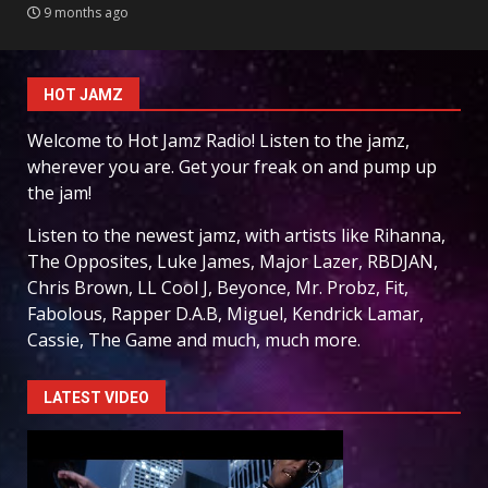
9 months ago
HOT JAMZ
Welcome to Hot Jamz Radio! Listen to the jamz,
wherever you are. Get your freak on and pump up
the jam!
Listen to the newest jamz, with artists like Rihanna,
The Opposites, Luke James, Major Lazer, RBDJAN,
Chris Brown, LL Cool J, Beyonce, Mr. Probz, Fit,
Fabolous, Rapper D.A.B, Miguel, Kendrick Lamar,
Cassie, The Game and much, much more.
LATEST VIDEO