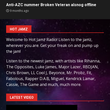
Anti-AZC nummer Broken Veteran alsnog offline
9 months ago
HOT JAMZ
Welcome to Hot Jamz Radio! Listen to the jamz,
wherever you are. Get your freak on and pump up
the jam!
Listen to the newest jamz, with artists like Rihanna,
The Opposites, Luke James, Major Lazer, RBDJAN,
Chris Brown, LL Cool J, Beyonce, Mr. Probz, Fit,
Fabolous, Rapper D.A.B, Miguel, Kendrick Lamar,
Cassie, The Game and much, much more.
LATEST VIDEO