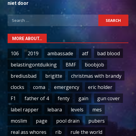
niet door
Search
for:
MORE ABOUT…
106
2019
ambassade
atf
bad blood
belastingontduiking
BMF
boobjob
brediusbad
brigitte
christmas with brandy
clocks
coma
emergency
eric holder
F1
father of 4
fenty
gain
gun cover
label rapper
lebara
levels
mes
moslim
page
pool drain
pubers
real ass whores
rib
rule the world