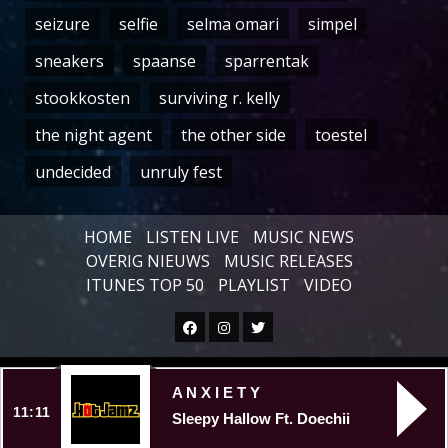
seizure
selfie
selma omari
simpel
sneakers
spaanse
sparrentak
stookkosten
surviving r. kelly
the night agent
the other side
toestel
undecided
unruly fest
HOME
LISTEN LIVE
MUSIC NEWS
OVERIG NIEUWS
MUSIC RELEASES
ITUNES TOP 50
PLAYLIST
VIDEO
Facebook
Instagram
Twitter
Copyright © All rights reserved.
|
A N X I E T Y
11:11
Sleepy Hallow Ft. Doechii