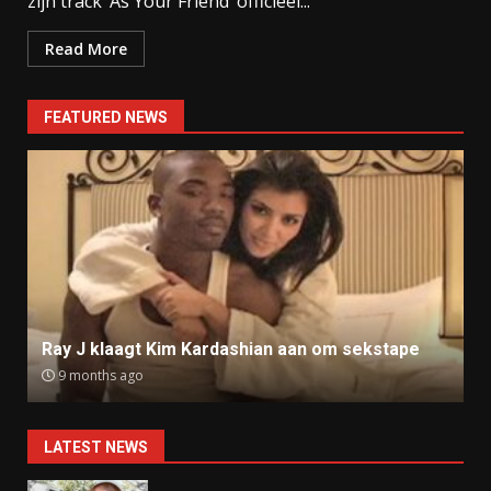
zijn track ‘As Your Friend’ officieel...
Read More
FEATURED NEWS
Ray J klaagt Kim Kardashian aan om sekstape
9 months ago
LATEST NEWS