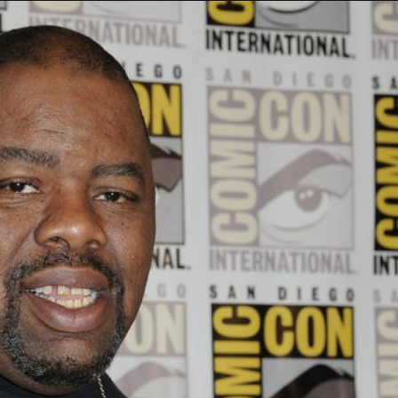
Taylor Swift officieel getrouwd met Travis
Kelce
1 month ago