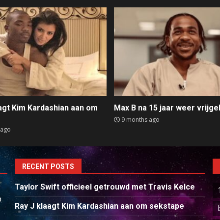
aagt Kim Kardashian aan om
Max B na 15 jaar weer vrijge
e
9 months ago
 ago
RECENT POSTS
Taylor Swift officieel getrouwd met Travis Kelce
p
Ray J klaagt Kim Kardashian aan om sekstape