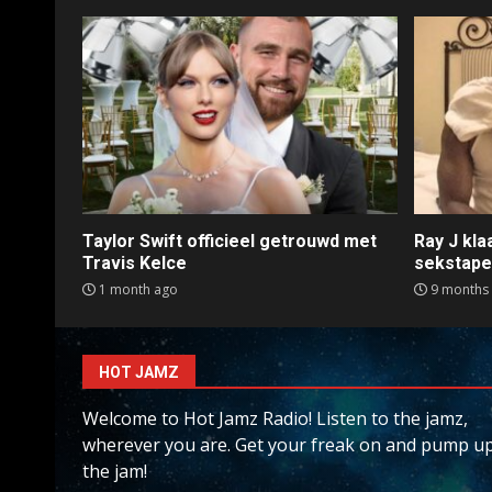
Taylor Swift officieel getrouwd met
Ray J kl
Travis Kelce
sekstap
1 month ago
9 months
HOT JAMZ
Welcome to Hot Jamz Radio! Listen to the jamz,
wherever you are. Get your freak on and pump u
the jam!