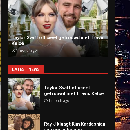
Ray J klaagt Kim Kardashian aan om
Anti
sekstape
offlin
9 months ago
9 mo
LATEST NEWS
Taylor Swift officieel
getrouwd met Travis Kelce
1 month ago
Ray J klaagt Kim Kardashian
aan om sekstape