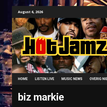
Skip
August 6, 2026
to
content
HOME
LISTEN LIVE
MUSIC NEWS
OVERIG N
biz markie