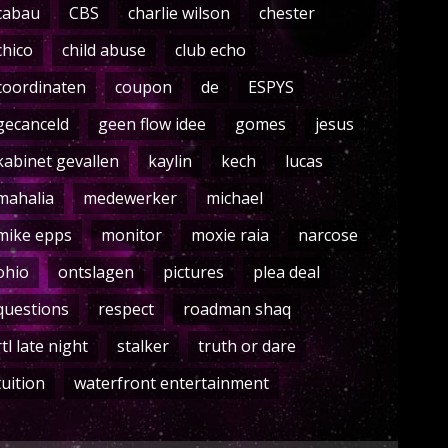
cabau
CBS
charlie wilson
chester
chico
child abuse
club echo
coordinaten
coupon
de
ESPYS
gecanceld
geen flow idee
gomes
jesus
kabinet gevallen
kaylin
kech
lucas
mahalia
medewerker
michael
mike epps
monitor
moxie raia
narcose
ohio
ontslagen
pictures
plea deal
questions
respect
roadman shaq
rtl late night
stalker
truth or dare
tuition
waterfront entertainment