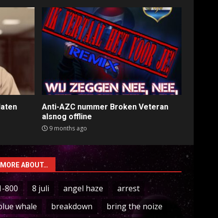
laten
Anti-AZC nummer Broken Veteran
alsnog offline
9 months ago
MORE ABOUT…
1-800
8 juli
angel haze
arrest
blue whale
breakdown
bring the noize