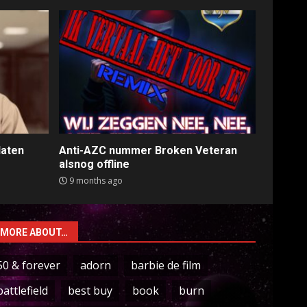
laten
Anti-AZC nummer Broken Veteran
alsnog offline
9 months ago
MORE ABOUT…
50 & forever
adorn
barbie de film
battlefield
best buy
book
burn