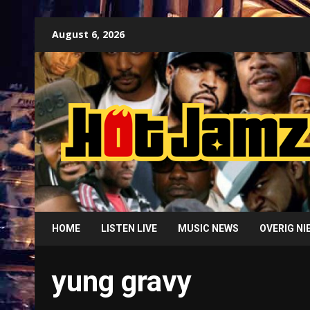
Skip
August 6, 2026
to
content
HOME
LISTEN LIVE
MUSIC NEWS
OVERIG N
yung gravy