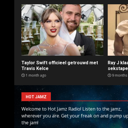
Taylor Swift officieel getrouwd met
Ray J kl
Travis Kelce
sekstap
1 month ago
9 months
HOT JAMZ
Welcome to Hot Jamz Radio! Listen to the jamz,
wherever you are. Get your freak on and pump u
the jam!