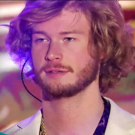
Taylor Swift officieel getrouwd met Travis
Kelce
1 month ago