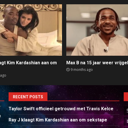
aagt Kim Kardashian aan om
Max B na 15 jaar weer vrijge
e
9 months ago
 ago
RECENT POSTS
Taylor Swift officieel getrouwd met Travis Kelce
p
Ray J klaagt Kim Kardashian aan om sekstape