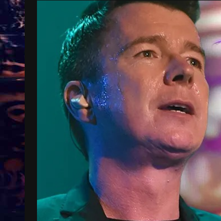
Treinkaartjes worden duurder,
abonnementen verdwijnen
9 months ago