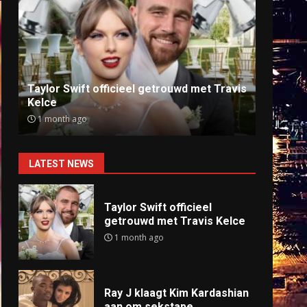
Ray J klaagt Kim Kardashian aan om
Anti
sekstape
offlin
9 months ago
9 mo
LATEST NEWS
Taylor Swift officieel
getrouwd met Travis Kelce
1 month ago
Ray J klaagt Kim Kardashian
aan om sekstape