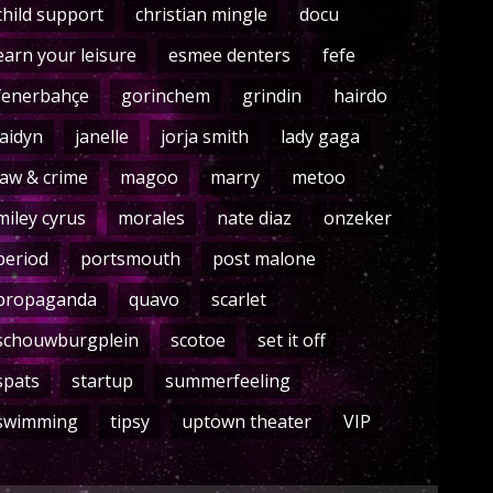
child support
christian mingle
docu
earn your leisure
esmee denters
fefe
fenerbahçe
gorinchem
grindin
hairdo
jaidyn
janelle
jorja smith
lady gaga
law & crime
magoo
marry
metoo
miley cyrus
morales
nate diaz
onzeker
period
portsmouth
post malone
propaganda
quavo
scarlet
schouwburgplein
scotoe
set it off
spats
startup
summerfeeling
swimming
tipsy
uptown theater
VIP