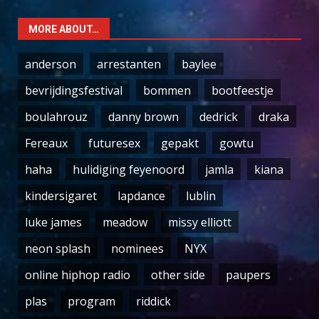
MORE ABOUT…
anderson
arrestanten
baylee
bevrijdingsfestival
bommen
bootfeestje
boulahrouz
danny brown
dedrick
draka
Fereaux
futuresex
gepakt
gowtu
haha
hulidiging feyenoord
jamla
kiana
kindersigaret
lapdance
lublin
luke james
meadow
missy elliott
neon splash
nominees
NYX
online hiphop radio
other side
paupers
plas
program
riddick