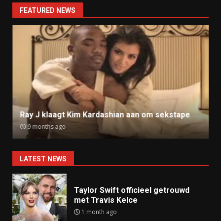
FEATURED NEWS
Ray J klaagt Kim Kardashian aan om sekstape
9 months ago
LATEST NEWS
Taylor Swift officieel getrouwd
met Travis Kelce
1 month ago