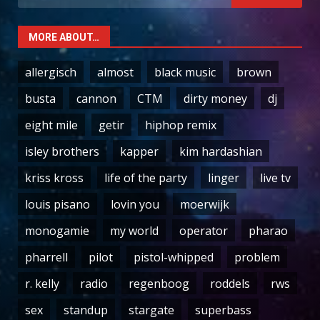
for:
MORE ABOUT…
allergisch
almost
black music
brown
busta
cannon
CTM
dirty money
dj
eight mile
getir
hiphop remix
isley brothers
kapper
kim hardashian
kriss kross
life of the party
linger
live tv
louis pisano
lovin you
moerwijk
monogamie
my world
operator
pharao
pharrell
pilot
pistol-whipped
problem
r. kelly
radio
regenboog
roddels
rws
sex
standup
stargate
superbass