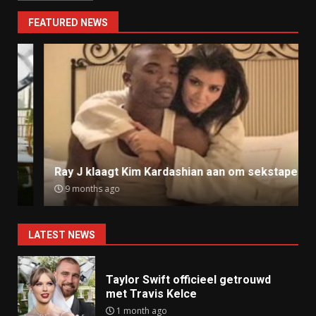
FEATURED NEWS
Ray J klaagt Kim Kardashian aan om sekstape
9 months ago
LATEST NEWS
Taylor Swift officieel getrouwd
met Travis Kelce
1 month ago