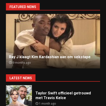
FEATURED NEWS
Ray J klaagt Kim Kardashian aan om sekstape
9 months ago
LATEST NEWS
Taylor Swift officieel getrouwd
met Travis Kelce
1 month ago