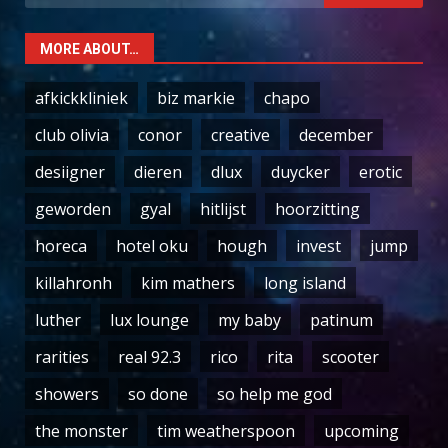
for:
MORE ABOUT…
afkickkliniek
biz markie
chapo
club olivia
conor
creative
december
desiigner
dieren
dlux
duycker
erotic
geworden
gyal
hitlijst
hoorzitting
horeca
hotel oku
hough
invest
jump
killahronh
kim mathers
long island
luther
lux lounge
my baby
patinum
rarities
real 92.3
rico
rita
scooter
showers
so done
so help me god
the monster
tim weatherspoon
upcoming