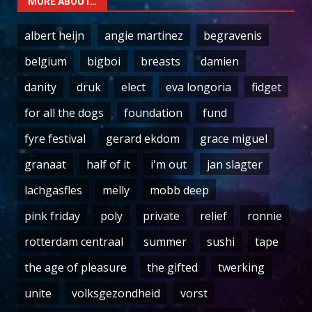
MORE ABOUT…
albert heijn
angie martinez
begravenis
belgium
bigboi
breasts
damien
danity
druk
elect
eva longoria
fidget
for all the dogs
foundation
fund
fyre festival
gerard ekdom
grace miguel
granaat
half of it
i'm out
jan slagter
lachgasfles
melly
mobb deep
pink friday
poly
private
relief
ronnie
rotterdam centraal
summer
sushi
tape
the age of pleasure
the gifted
twerking
unite
volksgezondheid
vorst