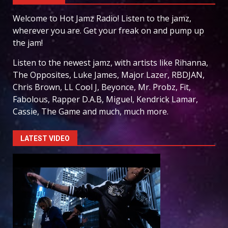
Welcome to Hot Jamz Radio! Listen to the jamz,
wherever you are. Get your freak on and pump up
the jam!
Listen to the newest jamz, with artists like Rihanna,
The Opposites, Luke James, Major Lazer, RBDJAN,
Chris Brown, LL Cool J, Beyonce, Mr. Probz, Fit,
Fabolous, Rapper D.A.B, Miguel, Kendrick Lamar,
Cassie, The Game and much, much more.
LATEST VIDEO