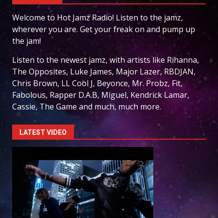
Welcome to Hot Jamz Radio! Listen to the jamz,
wherever you are. Get your freak on and pump up
the jam!
Listen to the newest jamz, with artists like Rihanna,
The Opposites, Luke James, Major Lazer, RBDJAN,
Chris Brown, LL Cool J, Beyonce, Mr. Probz, Fit,
Fabolous, Rapper D.A.B, Miguel, Kendrick Lamar,
Cassie, The Game and much, much more.
LATEST VIDEO