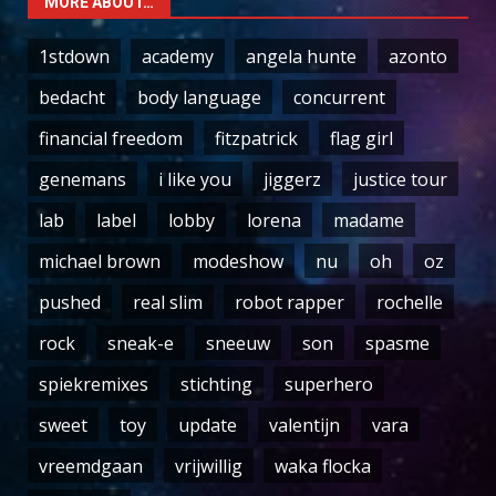
MORE ABOUT…
1stdown
academy
angela hunte
azonto
bedacht
body language
concurrent
financial freedom
fitzpatrick
flag girl
genemans
i like you
jiggerz
justice tour
lab
label
lobby
lorena
madame
michael brown
modeshow
nu
oh
oz
pushed
real slim
robot rapper
rochelle
rock
sneak-e
sneeuw
son
spasme
spiekremixes
stichting
superhero
sweet
toy
update
valentijn
vara
vreemdgaan
vrijwillig
waka flocka