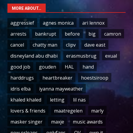
MORE ABOUT…
aggressief
agnes monica
ari lennox
arrests
bankrupt
before
big
camron
cancel
chatty man
clipv
dave east
disneyland abu dhabi
erasmusbrug
exual
good job
gouden
HAL
hand
harddrugs
heartbreaker
hoestsiroop
idris elba
iyanna mayweather
khaled khaled
letting
lil nas
lovers & friends
maatregelen
marly
masker singer
maxje
music awards
new orleans
onlyfans
OV
own it