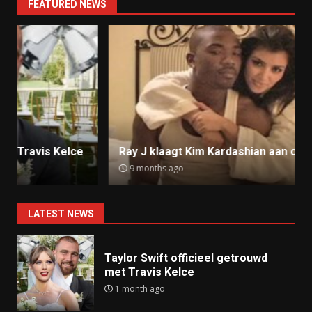
FEATURED NEWS
Ray J klaagt Kim Kardashian aan om sekstape
9 months ago
LATEST NEWS
Taylor Swift officieel getrouwd
met Travis Kelce
1 month ago