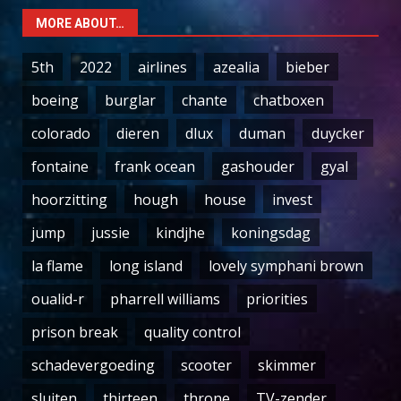
MORE ABOUT…
5th
2022
airlines
azealia
bieber
boeing
burglar
chante
chatboxen
colorado
dieren
dlux
duman
duycker
fontaine
frank ocean
gashouder
gyal
hoorzitting
hough
house
invest
jump
jussie
kindjhe
koningsdag
la flame
long island
lovely symphani brown
oualid-r
pharrell williams
priorities
prison break
quality control
schadevergoeding
scooter
skimmer
sluiten
thirteen
throne
TV-zender