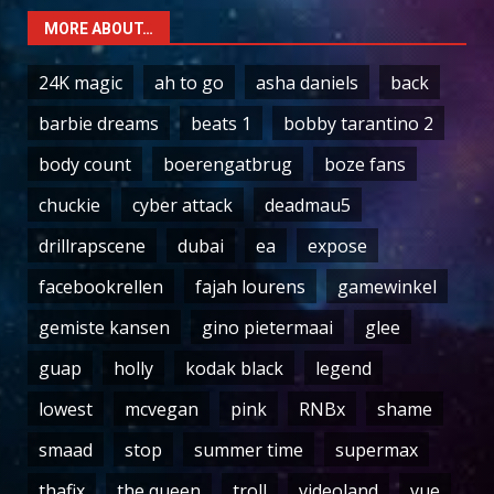
MORE ABOUT…
24K magic
ah to go
asha daniels
back
barbie dreams
beats 1
bobby tarantino 2
body count
boerengatbrug
boze fans
chuckie
cyber attack
deadmau5
drillrapscene
dubai
ea
expose
facebookrellen
fajah lourens
gamewinkel
gemiste kansen
gino pietermaai
glee
guap
holly
kodak black
legend
lowest
mcvegan
pink
RNBx
shame
smaad
stop
summer time
supermax
thafix
the queen
troll
videoland
vue