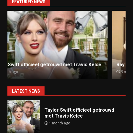
FEATURED NEWS
Ray J klaagt Kim Kardashian aan om sekstape
9 months ago
LATEST NEWS
Taylor Swift officieel getrouwd
met Travis Kelce
1 month ago