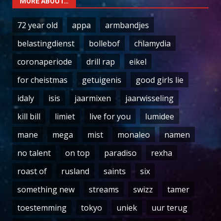
MORE ABOUT…
72 year old
appa
armbandjes
belastingdienst
bollebof
chlamydia
coronaperiode
drill rap
eikel
for cheistmas
getuigenis
good girls lie
idaly
isis
jaarmixen
jaarwisseling
kill bill
limiet
live for you
lumidee
mane
mega
mist
monaleo
namen
no talent
on top
paradiso
rexha
roast of
rusland
saints
six
something new
streams
swizz
tamer
toestemming
tokyo
uniek
uur terug