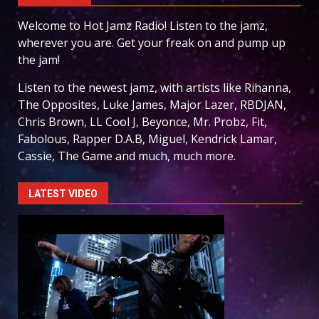
Welcome to Hot Jamz Radio! Listen to the jamz,
wherever you are. Get your freak on and pump up
the jam!
Listen to the newest jamz, with artists like Rihanna,
The Opposites, Luke James, Major Lazer, RBDJAN,
Chris Brown, LL Cool J, Beyonce, Mr. Probz, Fit,
Fabolous, Rapper D.A.B, Miguel, Kendrick Lamar,
Cassie, The Game and much, much more.
LATEST VIDEO