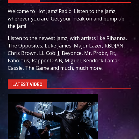
Welcome to Hot Jamz Radio! Listen to the jamz,
wherever you are. Get your freak on and pump up
the jam!
Listen to the newest jamz, with artists like Rihanna,
The Opposites, Luke James, Major Lazer, RBDJAN,
Chris Brown, LL Cool J, Beyonce, Mr. Probz, Fit,
Fabolous, Rapper D.A.B, Miguel, Kendrick Lamar,
Cassie, The Game and much, much more.
LATEST VIDEO