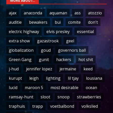
MORE ABOUT…
ajax
anaconda
aquaman
ass
atozzio
auditie
bewakers
bui
comite
don't
electric highway
elvis presley
essential
extra show
gazastrook
geel
globalization
goud
governors ball
Green Gang
gunit
hackers
hot shit
j-hud
jennifer lopez
jermaine
keed
kurupt
leigh
lighting
lil tjay
lousiana
lucid
maroon 5
most desirable
ocean
ramsay-hunt
sloot
snoop
strawberries
traphuis
trapp
voetbalbond
volkslied