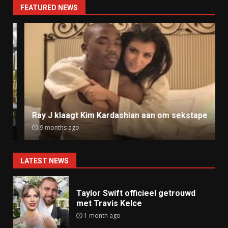
FEATURED NEWS
Ray J klaagt Kim Kardashian aan om sekstape
9 months ago
LATEST NEWS
Taylor Swift officieel getrouwd
met Travis Kelce
1 month ago