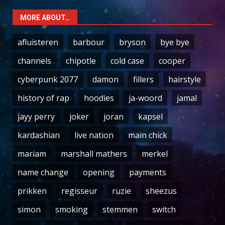
MORE ABOUT…
afluisteren
barbour
bryson
bye bye
channels
chipotle
cold case
cooper
cyberpunk 2077
damon
fillers
hairstyle
history of rap
hoodies
ja-woord
jamal
jayy perry
joker
joran
kapsel
kardashian
live nation
main chick
mariam
marshall mathers
merkel
name change
opening
payments
prikken
regisseur
ruzie
sheezus
simon
smoking
stemmen
switch