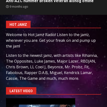
Anti-AZC nummer Broken Veteran alsnog offline
9 months ago
HOT JAMZ
Welcome to Hot Jamz Radio! Listen to the jamz,
wherever you are. Get your freak on and pump up
the jam!
Listen to the newest jamz, with artists like Rihanna,
The Opposites, Luke James, Major Lazer, RBDJAN,
Chris Brown, LL Cool J, Beyonce, Mr. Probz, Fit,
Fabolous, Rapper D.A.B, Miguel, Kendrick Lamar,
Cassie, The Game and much, much more.
LATEST VIDEO