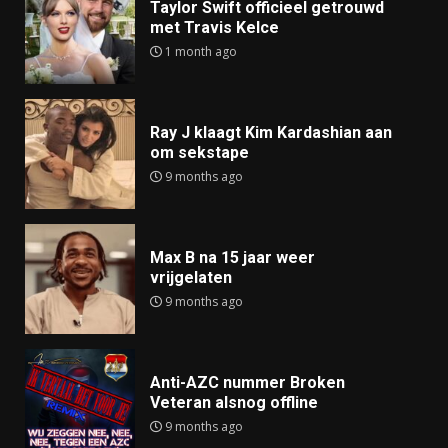
Taylor Swift officieel getrouwd
met Travis Kelce
1 month ago
Ray J klaagt Kim Kardashian aan
om sekstape
9 months ago
Max B na 15 jaar weer
vrijgelaten
9 months ago
Anti-AZC nummer Broken
Veteran alsnog offline
9 months ago