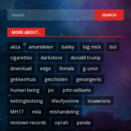
Search
for:
MORE ABOUT…
aliza
amandelen
bailey
big mick
bol
cigarettes
darkstore
donald trump
download
edge
female
g-unot
gekkenhuis
geschoten
gevangenis
human being
joc
john williams
kettingbotsing
lifeofyvonne
louwerens
MH17
mila
mishandeling
motown records
oprah
panda