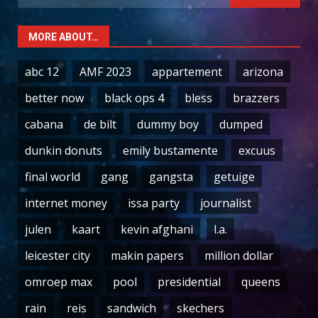
for:
MORE ABOUT…
abc 12
AMF 2023
appartement
arizona
better now
black ops 4
bless
brazzers
cabana
de bilt
dummy boy
dumped
dunkin donuts
emily bustamente
excuus
final world
gang
gangsta
getuige
internet money
issa party
journalist
julen
kaart
kevin afghani
l.a.
leicester city
makin papers
million dollar
omroep max
pool
presidential
queens
rain
reis
sandwich
skechers