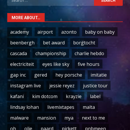
for:
MORE ABOUT…
academy
airport
azonto
baby on baby
beenbergh
bet award
borgtocht
cascada
championship
charlie hebdo
electriciteit
eyes like sky
five hours
gap inc
gered
hey porsche
imitatie
instagram live
jessie reyez
justice tour
kafani
kim dotcom
krayzie
label
lindsay lohan
livemixtapes
malta
malware
mansion
mya
next to me
oh
olie
paard
pickett
pnbmeen