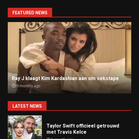
FEATURED NEWS
Ray J klaagt Kim Kardashian aan om sekstape
9 months ago
LATEST NEWS
Taylor Swift officieel getrouwd
met Travis Kelce