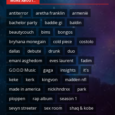
MORE ABOUT…
antiterror
aretha franklin
armenië
bachelor party
baddie gi
baldin
beautycouch
bims
bongos
bryhana monegain
cold piece
costolo
dallas
debute
drunk
duo
emani asghedom
eves laurent
fadim
G.O.O.D Music
gaga
insights
it's
keke
kerk
kingvon
madden nfl
made in america
nickihndrxx
park
ploppen
rap album
season 1
sevyn streeter
sex room
shaq & kobe