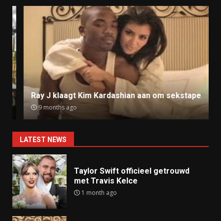
Ray J klaagt Kim Kardashian aan om sekstape
9 months ago
LATEST NEWS
Taylor Swift officieel getrouwd
met Travis Kelce
1 month ago