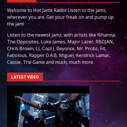
Welcome to Hot Jamz Radio! Listen to the jamz,
wherever you are. Get your freak on and pump up
the jam!
Listen to the newest jamz, with artists like Rihanna,
The Opposites, Luke James, Major Lazer, RBDJAN,
Chris Brown, LL Cool J, Beyonce, Mr. Probz, Fit,
Fabolous, Rapper D.A.B, Miguel, Kendrick Lamar,
Cassie, The Game and much, much more.
LATEST VIDEO