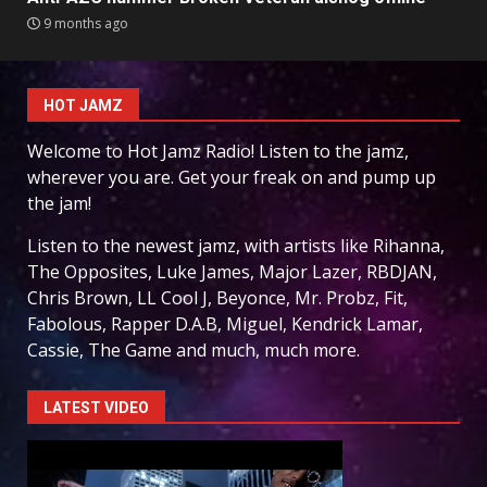
9 months ago
HOT JAMZ
Welcome to Hot Jamz Radio! Listen to the jamz,
wherever you are. Get your freak on and pump up
the jam!
Listen to the newest jamz, with artists like Rihanna,
The Opposites, Luke James, Major Lazer, RBDJAN,
Chris Brown, LL Cool J, Beyonce, Mr. Probz, Fit,
Fabolous, Rapper D.A.B, Miguel, Kendrick Lamar,
Cassie, The Game and much, much more.
LATEST VIDEO