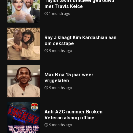
Taylor Swift officieel getrouwd
met Travis Kelce
1 month ago
Ray J klaagt Kim Kardashian aan
om sekstape
9 months ago
Max B na 15 jaar weer
vrijgelaten
9 months ago
Anti-AZC nummer Broken
Veteran alsnog offline
9 months ago