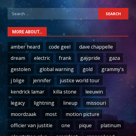
Search
for:
MORE ABOUT…
amber heard
code geel
dave chappelle
dream
electric
frank
gaypride
gaza
gestolen
global warning
gold
grammy's
j blige
jennifer
justice world tour
kendrick lamar
killa stone
leeuwin
legacy
lightning
lineup
missouri
moordzaak
most
motion picture
officier van justitie
one
pique
platinum