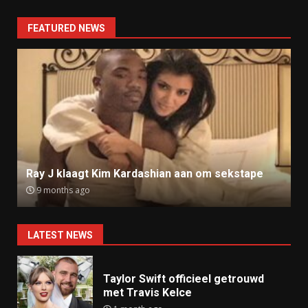
FEATURED NEWS
Ray J klaagt Kim Kardashian aan om sekstape
9 months ago
LATEST NEWS
Taylor Swift officieel getrouwd
met Travis Kelce