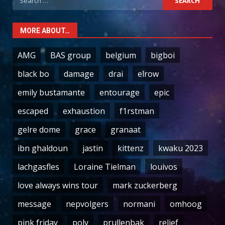
for:
MORE ABOUT…
AMG
BAS group
belgium
bigboi
black bo
damage
drai
elrow
emily bustamante
entourage
epic
escaped
exhaustion
f1rstman
gelre dome
grace
granaat
ibn ghaldoun
jastin
kittenz
kwaku 2023
lachgasfles
Loraine Tielman
louivos
love always wins tour
mark zuckerberg
message
nepvolgers
normani
omhoog
pink friday
poly
prullenbak
relief