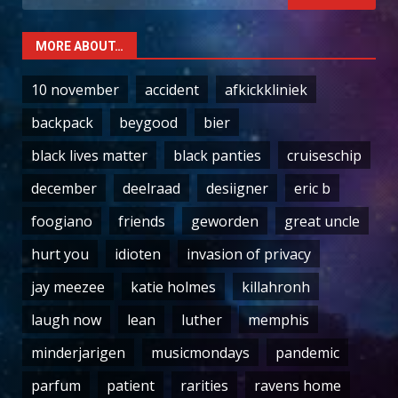
for:
MORE ABOUT…
10 november
accident
afkickkliniek
backpack
beygood
bier
black lives matter
black panties
cruiseschip
december
deelraad
desiigner
eric b
foogiano
friends
geworden
great uncle
hurt you
idioten
invasion of privacy
jay meezee
katie holmes
killahronh
laugh now
lean
luther
memphis
minderjarigen
musicmondays
pandemic
parfum
patient
rarities
ravens home