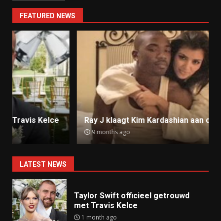
FEATURED NEWS
Ray J klaagt Kim Kardashian aan om sekstape
9 months ago
LATEST NEWS
Taylor Swift officieel getrouwd
met Travis Kelce
1 month ago