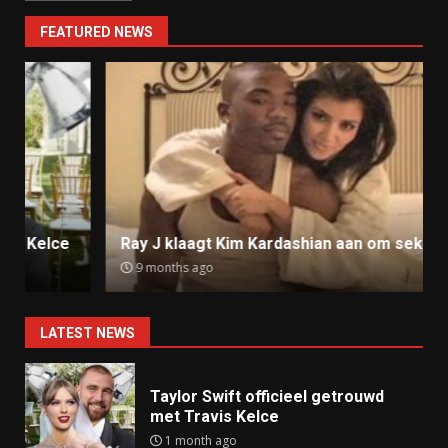
FEATURED NEWS
Ray J klaagt Kim Kardashian aan om sekstape
9 months ago
LATEST NEWS
Taylor Swift officieel getrouwd
met Travis Kelce
1 month ago