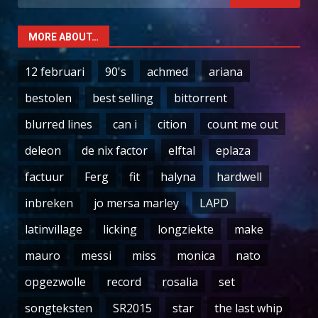
for:
MORE ABOUT…
12 februari
90's
achmed
ariana
bestolen
best selling
bittorrent
blurred lines
can i
cition
count me out
deleon
de nix factor
elftal
eplaza
factuur
Ferg
fit
halyna
hardwell
inbreken
jo mersa marley
LAPD
latinvillage
licking
longziekte
make
mauro
messi
miss
monica
nato
opgezwolle
record
rosalia
set
songteksten
SR2015
star
the last whip