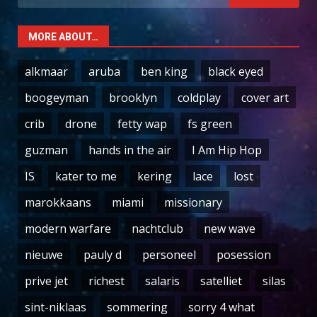
for:
MORE ABOUT…
alkmaar
aruba
ben king
black eyed
boogeyman
brooklyn
coldplay
cover art
crib
drone
fetty wap
fs green
guzman
hands in the air
I Am Hip Hop
IS
kater to me
kering
lace
lost
marokkaans
miami
missionary
modern warfare
nachtclub
new wave
nieuwe
pauly d
personeel
posession
prive jet
richest
salaris
satelliet
silas
sint-niklaas
sommering
sorry 4 what