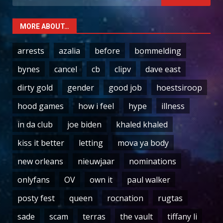
for:
MORE ABOUT…
arrests
azalia
before
bommelding
bynes
cancel
cb
clipv
dave east
dirty gold
gender
good job
hoestsiroop
hood games
how i feel
hype
illness
in da club
joe biden
khaled khaled
kiss it better
letting
mova ya body
new orleans
nieuwjaar
nominations
onlyfans
OV
own it
paul walker
posty fest
queen
rocnation
rugtas
sade
scam
terras
the vault
tiffany li