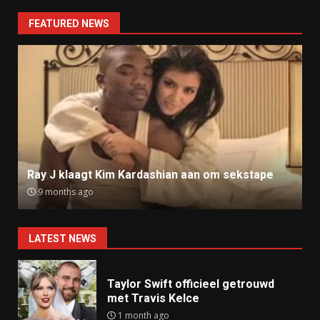
FEATURED NEWS
Ray J klaagt Kim Kardashian aan om sekstape
9 months ago
LATEST NEWS
Taylor Swift officieel getrouwd
met Travis Kelce
1 month ago