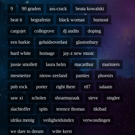
9
90 graden
ass-crack
beata kowalski
beat it
begrafenis
black woman
burnout
cargojet
collegrove
dj audits
doping
een barkie
geluidsoverlast
glastonbury
hard white
homage
jay-z new music
jussie smollett
laura helm
macarthur
mariniers
mesmerize
nieuw-zeeland
panties
phoenix
pnb rock
porter
right there
rtl7
salaam
saw xi
scholen
shoarmazaak
sieve
singlee
slachtoffer
spits
terence thomas
tikibad
ulrika menig
veiligheidsindex
verwondingen
we dare to dream
witte kerst