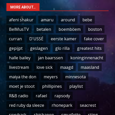
MORE ABOUT…
afeni shakur
amaru
around
bebe
BelMusTV
betalen
boemboem
boston
curran
D'USSÉ
eerste kamer
fake cover
gepijpt
geslagen
glo rilla
greatest hits
halle bailey
jan baarssen
koninginnenacht
livestream
love sick
maagd
maasland
maiya the don
meyers
minnesota
moet je stoot
phillipines
playlist
R&B radio
rafael
rapsody
red ruby da sleeze
rhonepark
seacrest
sexyback
shishapen
smurfette
sting