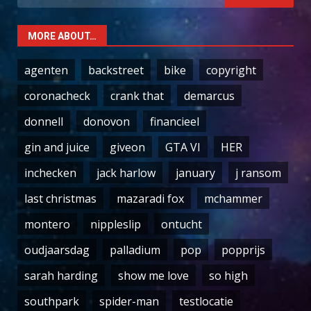
for:
MORE ABOUT…
agenten
backstreet
bike
copyright
coronacheck
crank that
demarcus
donnell
donovon
financieel
gin and juice
giveon
GTA VI
HER
inchecken
jack harlow
january
j ransom
last christmas
mazaradi fox
mchammer
montero
nippleslip
ontucht
oudjaarsdag
palladium
pop
popprijs
sarah harding
show me love
so high
southpark
spider-man
testlocatie