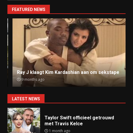
FEATURED NEWS
Ray J klaagt Kim Kardashian aan om sekstape
9 months ago
LATEST NEWS
Taylor Swift officieel getrouwd
met Travis Kelce
1 month ago