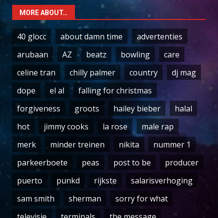
MORE ABOUT…
40 glocc
about damn time
advertenties
arubaan
AZ
beatz
bowling
care
celine tran
chilly palmer
country
dj mag
dope
el al
falling for christmas
forgiveness
groots
hailey bieber
halal
hot
jimmy cooks
la rose
male rap
merk
minder treinen
nikita
nummer 1
parkeerboete
peas
post to be
producer
puerto
punkd
rijkste
salarisverhoging
sam smith
sherman
sorry for what
televisie
terminals
the message