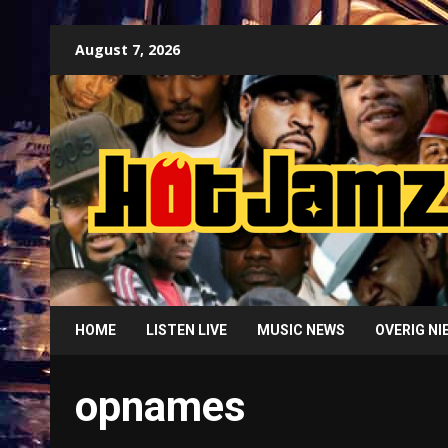
Skip
August 7, 2026
to
content
HOME
LISTEN LIVE
MUSIC NEWS
OVERIG N
opnames