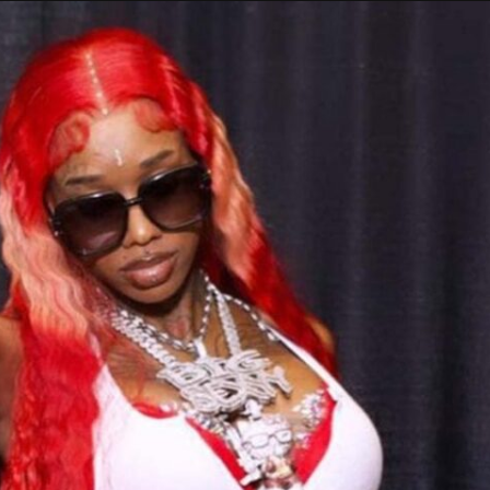
Taylor Swift officieel getrouwd met Travis
Kelce
1 month ago