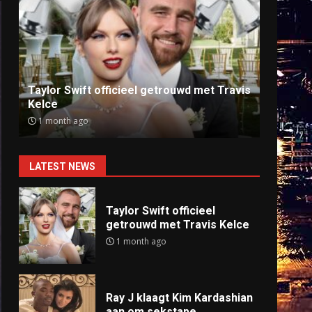
Ray J klaagt Kim Kardashian aan om
Anti
sekstape
offlin
9 months ago
9 mo
LATEST NEWS
Taylor Swift officieel
getrouwd met Travis Kelce
1 month ago
Ray J klaagt Kim Kardashian
aan om sekstape