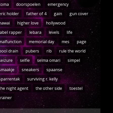
coma
doorspoelen
emergency
eric holder
father of 4
gain
gun cover
hawai
higher love
hollywood
label rapper
lebara
levels
life
malfunction
memorial day
mes
page
pool drain
pubers
rib
rule the world
seizure
selfie
selma omari
simpel
smaakje
sneakers
spaanse
sparrentak
surviving r. kelly
the night agent
the other side
toestel
trainer