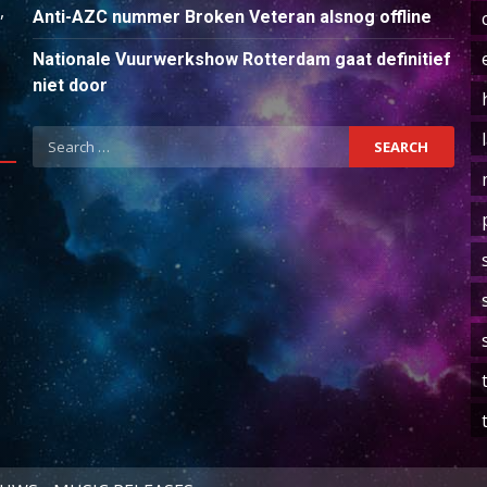
,
Anti-AZC nummer Broken Veteran alsnog offline
Nationale Vuurwerkshow Rotterdam gaat definitief
niet door
Search
for: