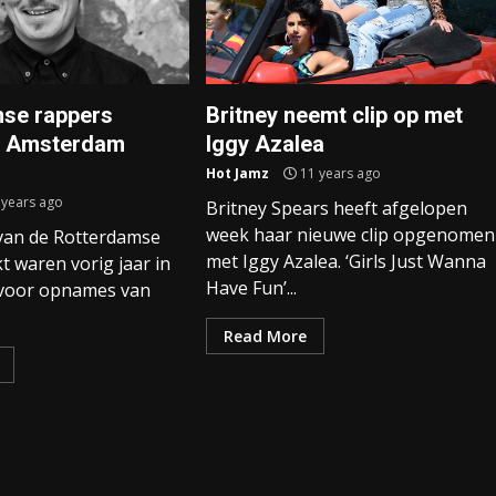
se rappers
Britney neemt clip op met
n Amsterdam
Iggy Azalea
Hot Jamz
11 years ago
 years ago
Britney Spears heeft afgelopen
week haar nieuwe clip opgenomen
van de Rotterdamse
met Iggy Azalea. ‘Girls Just Wanna
t waren vorig jaar in
Have Fun’...
voor opnames van
Read More