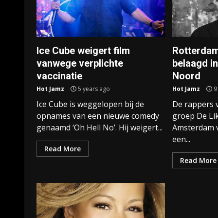
Ice Cube weigert film
Rotterdam
vanwege verplichte
belaagd i
vaccinatie
Noord
Hot Jamz
5 years ago
Hot Jamz
9
Ice Cube is weggelopen bij de
De rappers 
opnames van een nieuwe comedy
groep De Lik
genaamd ‘Oh Hell No’. Hij weigert...
Amsterdam 
een...
Read More
Read More