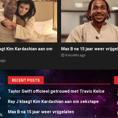
aagt Kim Kardashian aan om
Max B na 15 jaar weer vrijge
e
9 months ago
 ago
RECENT POSTS
Taylor Swift officieel getrouwd met Travis Kelce
p
Ray J klaagt Kim Kardashian aan om sekstape
Max B na 15 jaar weer vrijgelaten
a,