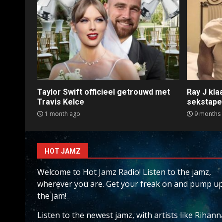
Taylor Swift officieel getrouwd met
Ray J kl
Travis Kelce
sekstap
1 month ago
9 months
HOT JAMZ
Welcome to Hot Jamz Radio! Listen to the jamz,
wherever you are. Get your freak on and pump u
the jam!
Listen to the newest jamz, with artists like Rihann