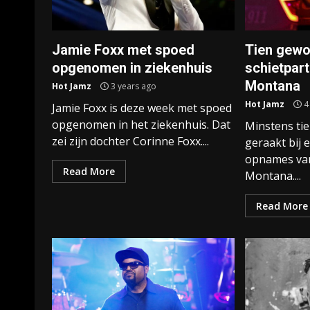
Jamie Foxx met spoed
Tien gewo
opgenomen in ziekenhuis
schietpart
Montana
Hot Jamz
3 years ago
Hot Jamz
4
Jamie Foxx is deze week met spoed
opgenomen in het ziekenhuis. Dat
Minstens ti
zei zijn dochter Corinne Foxx....
geraakt bij e
opnames van
Read More
Montana....
Read More