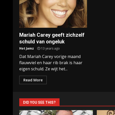
Mariah Carey geeft zichzelf
schuld van ongeluk
Hot Jamz
13 years ago
Dat Mariah Carey vorige maand
flauwviel en haar rib brak is haar
eigen schuld. Ze wijt het...
Read More
DID YOU SEE THIS?