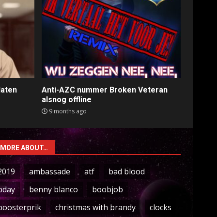
laten
Anti-AZC nummer Broken Veteran
alsnog offline
9 months ago
MORE ABOUT…
2019
ambassade
atf
bad blood
bday
benny blanco
boobjob
boosterprik
christmas with brandy
clocks