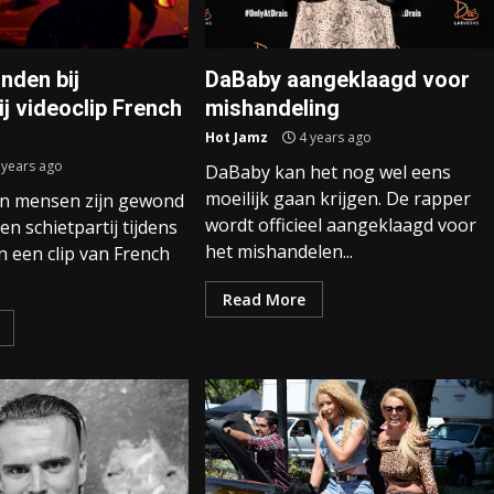
nden bij
DaBaby aangeklaagd voor
ij videoclip French
mishandeling
Hot Jamz
4 years ago
 years ago
DaBaby kan het nog wel eens
moeilijk gaan krijgen. De rapper
en mensen zijn gewond
wordt officieel aangeklaagd voor
en schietpartij tijdens
het mishandelen...
 een clip van French
Read More