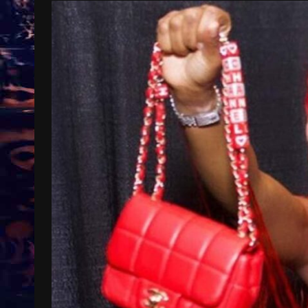
Treinkaartjes worden duurder,
abonnementen verdwijnen
9 months ago