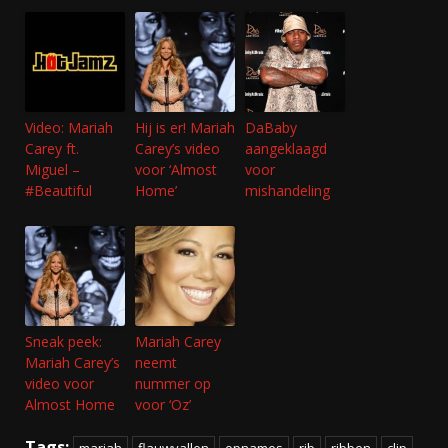
Video: Mariah
Hij is er! Mariah
DaBaby
Carey ft.
Carey’s video
aangeklaagd
Miguel –
voor ‘Almost
voor
#Beautiful
Home’
mishandeling
Sneak peek:
Mariah Carey
Mariah Carey’s
neemt
video voor
nummer op
Almost Home
voor ‘Oz’
Tags:
mariah
flauwvallen
opnames
rib
ribben
clip