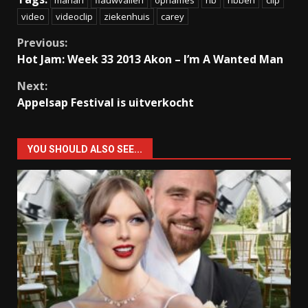
video
videoclip
ziekenhuis
carey
Continue
Previous:
Hot Jam: Week 33 2013 Akon – I’m A Wanted Man
Reading
Next:
Appelsap Festival is uitverkocht
YOU SHOULD ALSO SEE...