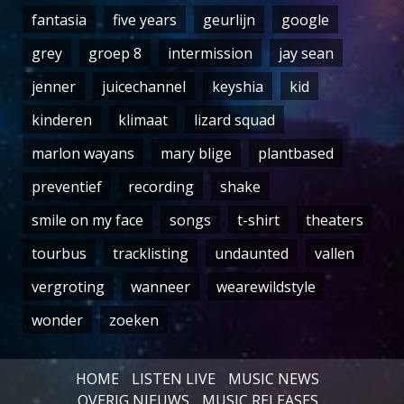
fantasia
five years
geurlijn
google
grey
groep 8
intermission
jay sean
jenner
juicechannel
keyshia
kid
kinderen
klimaat
lizard squad
marlon wayans
mary blige
plantbased
preventief
recording
shake
smile on my face
songs
t-shirt
theaters
tourbus
tracklisting
undaunted
vallen
vergroting
wanneer
wearewildstyle
wonder
zoeken
HOME
LISTEN LIVE
MUSIC NEWS
OVERIG NIEUWS
MUSIC RELEASES