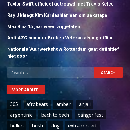
Taylor Swift officieel getrouwd met Travis Kelce
Ray J klaagt Kim Kardashian aan om sekstape
Max B na 15 jaar weer vrijgelaten
Anti-AZC nummer Broken Veteran alsnog offline
Nationale Vuurwerkshow Rotterdam gaat definitief
niet door
Search
for:
MORE ABOUT…
305
afrobeats
amber
anjali
argentinie
bach to bach
banger fest
bellen
bush
dog
extra concert