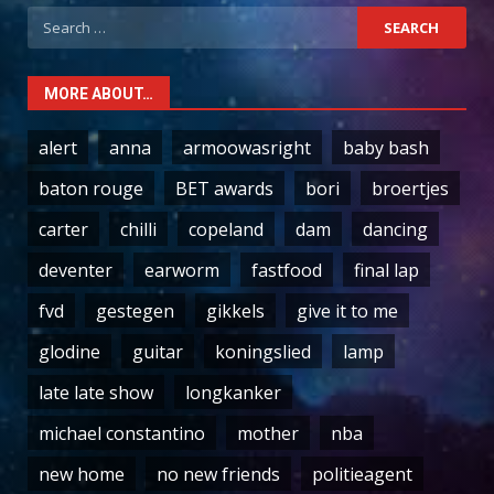
Search
for:
MORE ABOUT…
alert
anna
armoowasright
baby bash
baton rouge
BET awards
bori
broertjes
carter
chilli
copeland
dam
dancing
deventer
earworm
fastfood
final lap
fvd
gestegen
gikkels
give it to me
glodine
guitar
koningslied
lamp
late late show
longkanker
michael constantino
mother
nba
new home
no new friends
politieagent