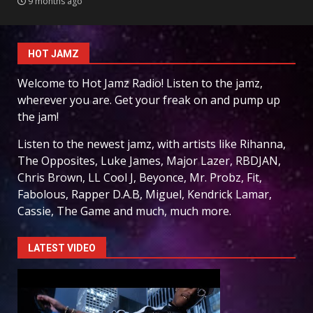
9 months ago
HOT JAMZ
Welcome to Hot Jamz Radio! Listen to the jamz,
wherever you are. Get your freak on and pump up
the jam!
Listen to the newest jamz, with artists like Rihanna,
The Opposites, Luke James, Major Lazer, RBDJAN,
Chris Brown, LL Cool J, Beyonce, Mr. Probz, Fit,
Fabolous, Rapper D.A.B, Miguel, Kendrick Lamar,
Cassie, The Game and much, much more.
LATEST VIDEO