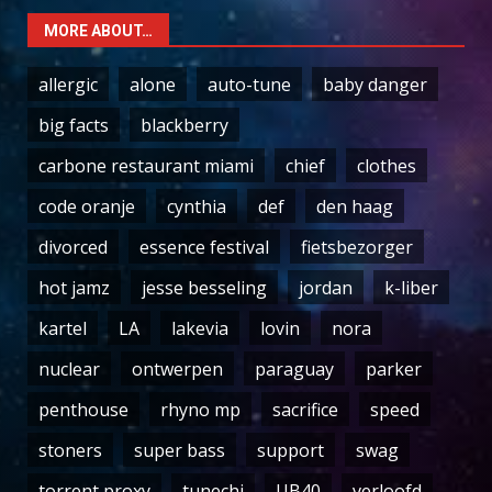
MORE ABOUT…
allergic
alone
auto-tune
baby danger
big facts
blackberry
carbone restaurant miami
chief
clothes
code oranje
cynthia
def
den haag
divorced
essence festival
fietsbezorger
hot jamz
jesse besseling
jordan
k-liber
kartel
LA
lakevia
lovin
nora
nuclear
ontwerpen
paraguay
parker
penthouse
rhyno mp
sacrifice
speed
stoners
super bass
support
swag
torrent proxy
tunechi
UB40
verloofd