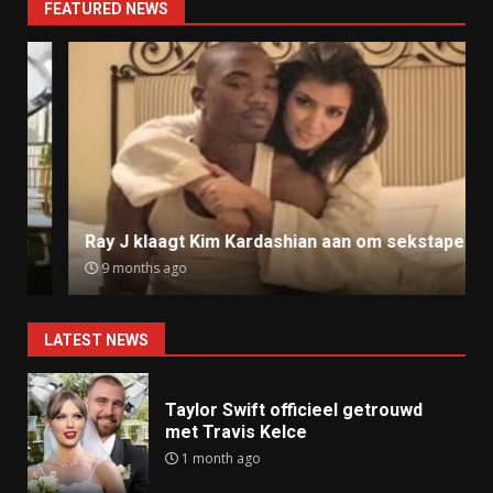
FEATURED NEWS
Ray J klaagt Kim Kardashian aan om sekstape
9 months ago
LATEST NEWS
Taylor Swift officieel getrouwd
met Travis Kelce
1 month ago