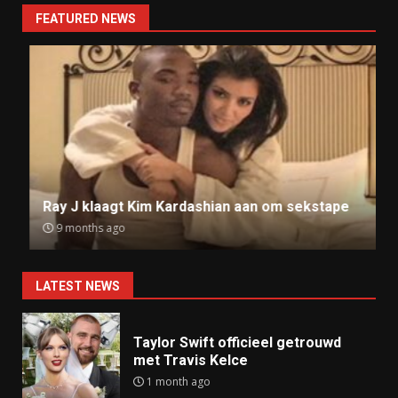
FEATURED NEWS
Ray J klaagt Kim Kardashian aan om sekstape
9 months ago
LATEST NEWS
Taylor Swift officieel getrouwd
met Travis Kelce
1 month ago