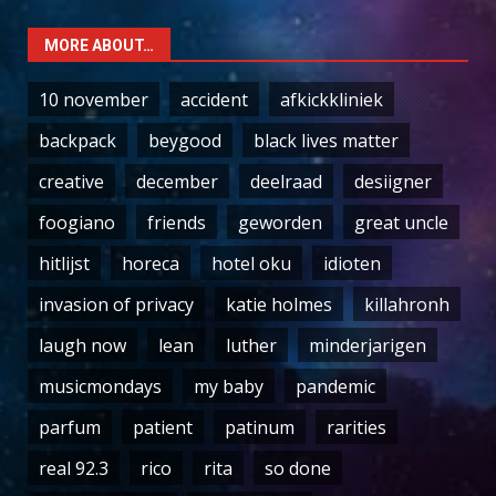
MORE ABOUT…
10 november
accident
afkickkliniek
backpack
beygood
black lives matter
creative
december
deelraad
desiigner
foogiano
friends
geworden
great uncle
hitlijst
horeca
hotel oku
idioten
invasion of privacy
katie holmes
killahronh
laugh now
lean
luther
minderjarigen
musicmondays
my baby
pandemic
parfum
patient
patinum
rarities
real 92.3
rico
rita
so done