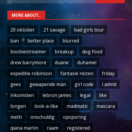
for:
MORE ABOUT…
20 oktober
21 savage
bad girls tour
ban
better place
blurred
boobiestreamer
breakup
dog food
drew barrymore
duane
duhamel
expeditie robinson
fantasie reizen
friday
gees
gewapende man
girl code
i admit
inkomsten
lebron james
legal
like
longen
look-a-like
madmatic
mascara
meth
onschuldig
opsporing
qiana martin
raam
registered