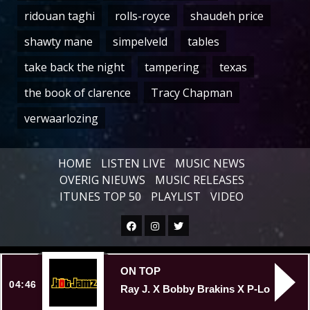
ridouan taghi
rolls-royce
shaudeh price
shawty mane
simpelveld
tables
take back the night
tampering
texas
the book of clarence
Tracy Chapman
verwaarlozing
HOME
LISTEN LIVE
MUSIC NEWS
OVERIG NIEUWS
MUSIC RELEASES
ITUNES TOP 50
PLAYLIST
VIDEO
Facebook
Instagram
Twitter
Copyright © All rights reserved.
|
ON TOP
04:46
Ray J. X Bobby Brakins X P-Lo