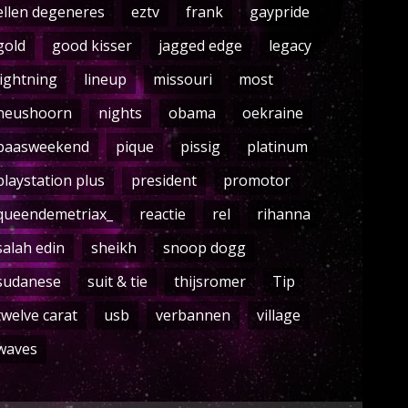
ellen degeneres
eztv
frank
gaypride
gold
good kisser
jagged edge
legacy
lightning
lineup
missouri
most
neushoorn
nights
obama
oekraine
paasweekend
pique
pissig
platinum
playstation plus
president
promotor
queendemetriax_
reactie
rel
rihanna
salah edin
sheikh
snoop dogg
sudanese
suit & tie
thijsromer
Tip
twelve carat
usb
verbannen
village
waves