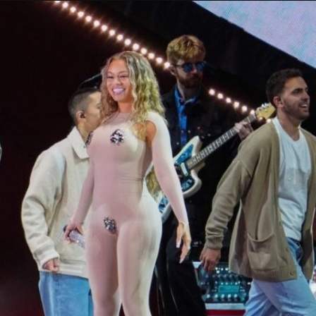
Taylor Swift officieel getrouwd met Travis
Kelce
1 month ago