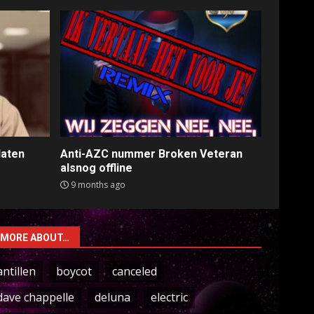
laten
Anti-AZC nummer Broken Veteran
alsnog offline
9 months ago
MORE ABOUT…
antillen
boycot
canceled
dave chappelle
deluna
electric