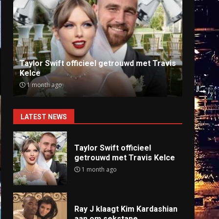
Ray J klaagt Kim Kardashian aan om
Anti
sekstape
offlin
9 months ago
9 mo
LATEST NEWS
Taylor Swift officieel
getrouwd met Travis Kelce
1 month ago
Ray J klaagt Kim Kardashian
aan om sekstape