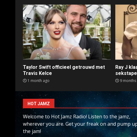
Taylor Swift officieel getrouwd met
Ray J kl
Travis Kelce
sekstap
1 month ago
9 months
HOT JAMZ
Welcome to Hot Jamz Radio! Listen to the jamz,
wherever you are. Get your freak on and pump u
the jam!