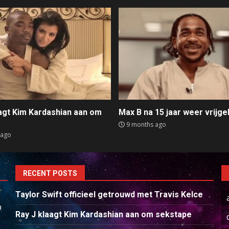
aagt Kim Kardashian aan om
Max B na 15 jaar weer vrijge
e
9 months ago
 ago
RECENT POSTS
Taylor Swift officieel getrouwd met Travis Kelce
p
Ray J klaagt Kim Kardashian aan om sekstape