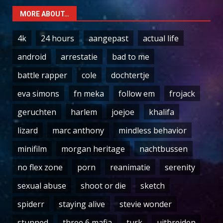
MORE ABOUT…
4k
24 hours
aangepast
actual life
android
arrestatie
bad to me
battle rapper
cole
dochtertje
eva simons
fn meka
follow em
frojack
geruchten
harlem
joejoe
khalifa
lizard
marc anthony
mindless behavior
minifilm
morgan heritage
nachtbussen
no flex zone
porn
reanimatie
serenity
sexual abuse
shoot or die
sketch
spiderr
staying alive
stevie wonder
stunned
three 6 mafia
turk
uitbreiden