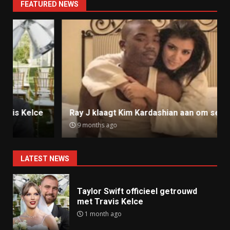
FEATURED NEWS
Ray J klaagt Kim Kardashian aan om sekstape
9 months ago
LATEST NEWS
Taylor Swift officieel getrouwd
met Travis Kelce
1 month ago