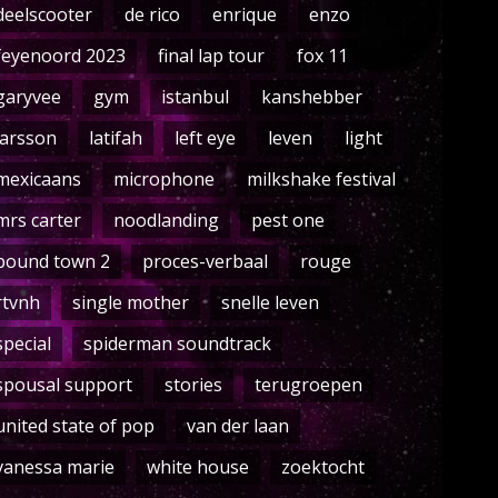
deelscooter
de rico
enrique
enzo
feyenoord 2023
final lap tour
fox 11
garyvee
gym
istanbul
kanshebber
larsson
latifah
left eye
leven
light
mexicaans
microphone
milkshake festival
mrs carter
noodlanding
pest one
pound town 2
proces-verbaal
rouge
rtvnh
single mother
snelle leven
special
spiderman soundtrack
spousal support
stories
terugroepen
united state of pop
van der laan
vanessa marie
white house
zoektocht