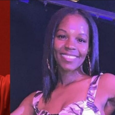
Taylor Swift officieel getrouwd met Travis
Kelce
1 month ago