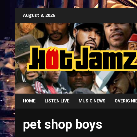
Skip
August 8, 2026
to
content
HOME
LISTEN LIVE
MUSIC NEWS
OVERIG N
pet shop boys