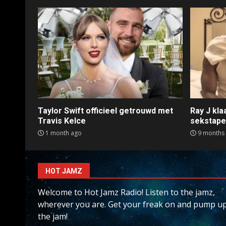
Taylor Swift officieel getrouwd met
Ray J kl
Travis Kelce
sekstap
1 month ago
9 months
HOT JAMZ
Welcome to Hot Jamz Radio! Listen to the jamz,
wherever you are. Get your freak on and pump u
the jam!