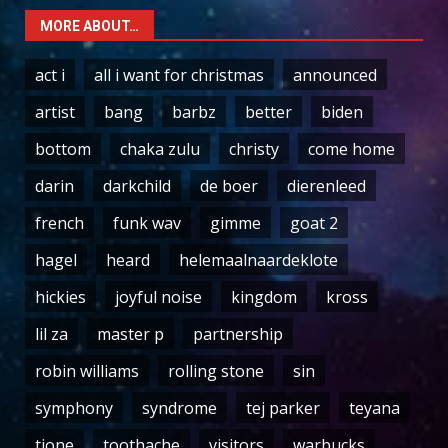
MORE ABOUT…
act i
all i want for christmas
announced
artist
bang
barbz
better
biden
bottom
chaka zulu
christy
come home
darin
darkchild
de boer
dierenleed
french
funk wav
gimme
goat 2
hagel
heard
helemaalnaardeklote
hickies
joyful noise
kingdom
kross
lil za
master p
partnership
robin williams
rolling stone
sin
symphony
syndrome
tej parker
teyana
tione
toothache
visitors
warbucks