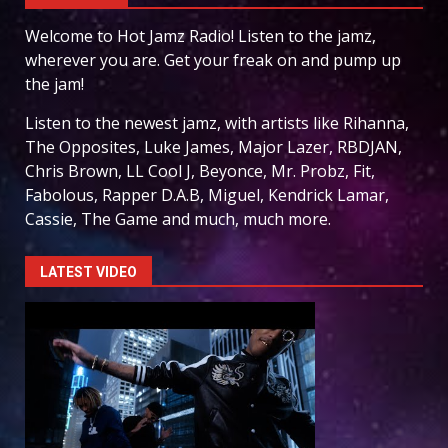
Welcome to Hot Jamz Radio! Listen to the jamz,
wherever you are. Get your freak on and pump up
the jam!
Listen to the newest jamz, with artists like Rihanna,
The Opposites, Luke James, Major Lazer, RBDJAN,
Chris Brown, LL Cool J, Beyonce, Mr. Probz, Fit,
Fabolous, Rapper D.A.B, Miguel, Kendrick Lamar,
Cassie, The Game and much, much more.
LATEST VIDEO