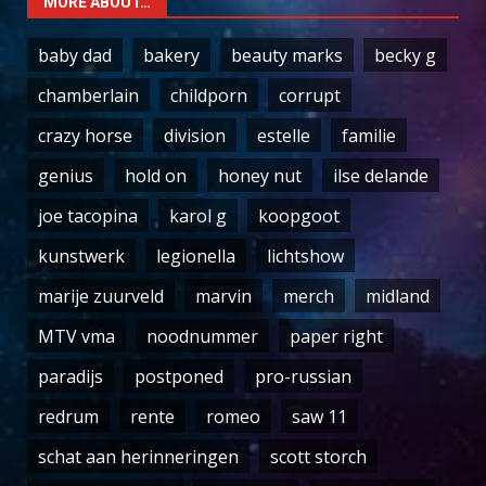
MORE ABOUT…
baby dad
bakery
beauty marks
becky g
chamberlain
childporn
corrupt
crazy horse
division
estelle
familie
genius
hold on
honey nut
ilse delande
joe tacopina
karol g
koopgoot
kunstwerk
legionella
lichtshow
marije zuurveld
marvin
merch
midland
MTV vma
noodnummer
paper right
paradijs
postponed
pro-russian
redrum
rente
romeo
saw 11
schat aan herinneringen
scott storch