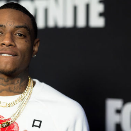
Taylor Swift officieel getrouwd met Travis
Kelce
1 month ago