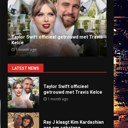
Ray J klaagt Kim Kardashian aan om
Anti
sekstape
offlin
9 months ago
9 mo
LATEST NEWS
Taylor Swift officieel
getrouwd met Travis Kelce
1 month ago
Ray J klaagt Kim Kardashian
aan om sekstape