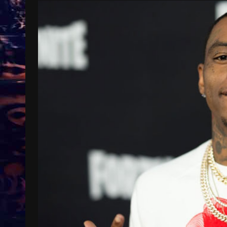
Treinkaartjes worden duurder,
abonnementen verdwijnen
9 months ago