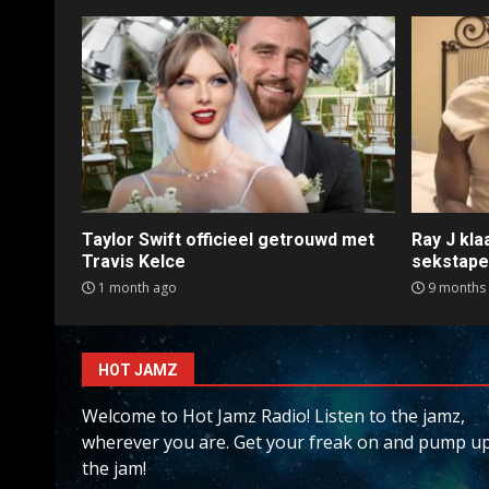
Taylor Swift officieel getrouwd met
Ray J kl
Travis Kelce
sekstap
1 month ago
9 months
HOT JAMZ
Welcome to Hot Jamz Radio! Listen to the jamz,
wherever you are. Get your freak on and pump u
the jam!