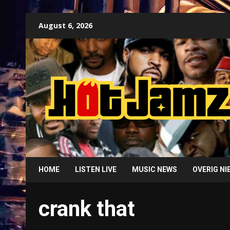
Skip
August 6, 2026
to
content
HOME
LISTEN LIVE
MUSIC NEWS
OVERIG N
crank that