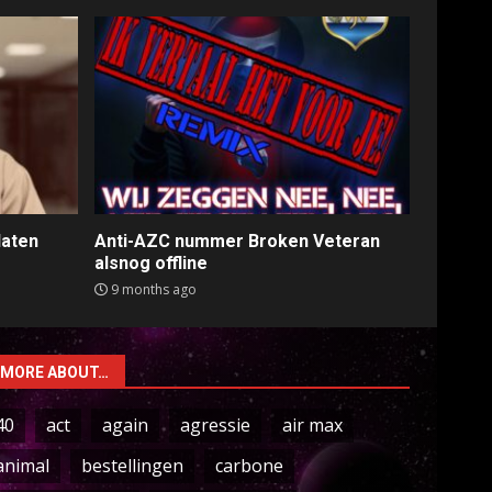
laten
Anti-AZC nummer Broken Veteran
alsnog offline
9 months ago
MORE ABOUT…
40
act
again
agressie
air max
animal
bestellingen
carbone