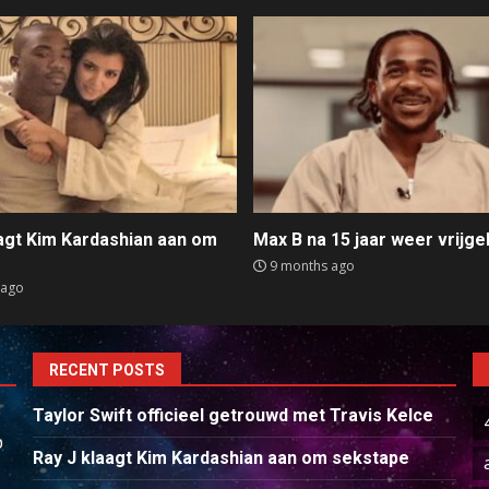
aagt Kim Kardashian aan om
Max B na 15 jaar weer vrijge
e
9 months ago
 ago
RECENT POSTS
Taylor Swift officieel getrouwd met Travis Kelce
p
Ray J klaagt Kim Kardashian aan om sekstape