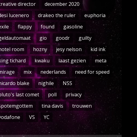
creative director
december 2020
desi lucenero
drakeo the ruler
euphoria
exile
flappy
found
gasoline
geldautomaat
gio
goodr
guilty
hotel room
hozny
jesy nelson
kid ink
king tichard
kwaku
laast gezien
meta
mirage
mix
nederlands
need for speed
nicardo blake
nighile
NSS
pluto's last comet
poll
privacy
spotemgottem
tina davis
trouwen
vodafone
VS
YC